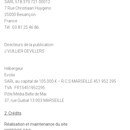
SARL 518 370 721 00012
7 Rue Christiaan Huygens
25000 Besançon
France
Tél : 03 81 25 46 86
Directeurs de la publication
J VUILLIER-DEVILLERS
Hébergeur
Evolix
SARL au capital de 105.000 € – R.C.S MARSEILLE 451 952 295
TVA : FR15451952295
Pôle Média Belle de Mai
37, rue Guibal ­13 003 MARSEILLE
2. Crédits
Réalisation et maintenance du site