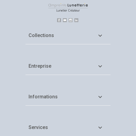
Facebook
YouTube
Instagram
LinkedIn

Collections

Entreprise

Informations

Services