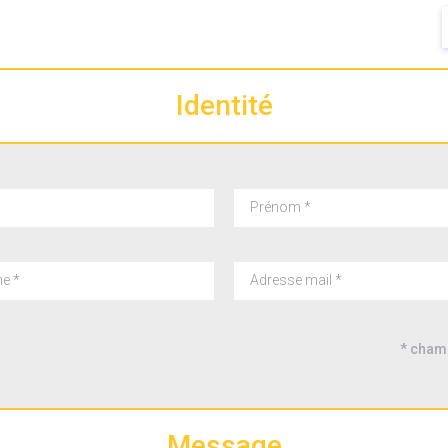
Identité
* cham
Message