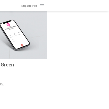
Espace Pro
 Green
US.